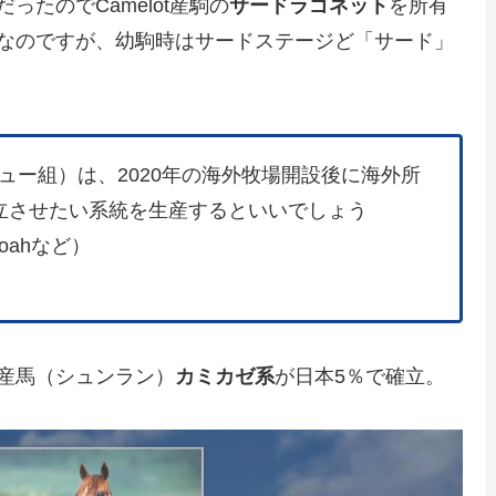
たのでCamelot産駒の
サードラゴネット
を所有
なのですが、幼駒時はサードステージど「サード」
ビュー組）は、2020年の海外牧場開設後に海外所
立させたい系統を生産するといいでしょう
aroahなど）
産馬（シュンラン）
カミカゼ系
が日本5％で確立。