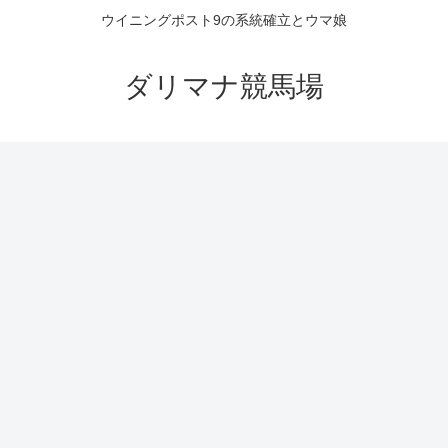
ウイニングポスト9の系統確立とウマ娘
ダリマナ競馬場