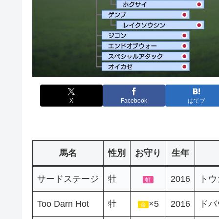
X
Facebook
はてブ
馬名
性別
お守り
生年
サードステージ
牡
2016
トウ
虹
Too Darn Hot
牡
×5
2016
ドバ
金