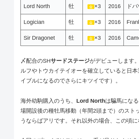
Lord North
牡
×3
2016
ドバ
金
Logician
牡
×3
2016
Fran
金
Sir Dragonet
牡
×3
2016
Came
金
〆配合のSH
サードステージ
がデビューします
ルフやトウカイテイオーを確立していると日本
イブルになるのでさらにキツイです）。
海外幼駒購入のうち、
Lord North
は騙馬になる
場開設後の種牡馬移動（年間2頭まで）のスト
うならばアリです。それ以外の場合、この頃に