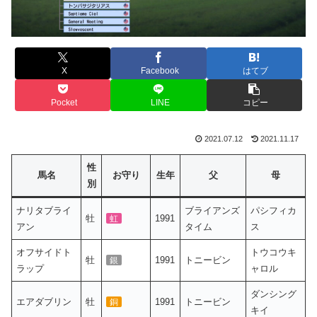
X
Facebook
はてブ
Pocket
LINE
コピー
2021.07.12
2021.11.17
性
馬名
お守り
生年
父
母
別
ナリタブライ
ブライアンズ
パシフィカ
牡
1991
虹
アン
タイム
ス
オフサイドト
トウコウキ
牡
1991
トニービン
銀
ラップ
ャロル
ダンシング
エアダブリン
牡
1991
トニービン
銅
キイ