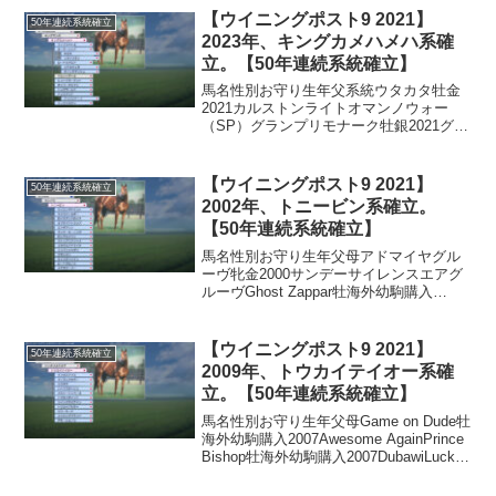
が、2030年産駒でフリオーソの子である
【ウイニングポスト9 2021】
50年連続系統確立
フリビオン産駒のヒ...
2023年、キングカメハメハ系確
立。【50年連続系統確立】
馬名性別お守り生年父系統ウタカタ牡金
2021カルストンライトオマンノウォー
（SP）グランプリモナーク牡銀2021グラ
スワンダーグラスワンダー（SP）ロベル
ト（ST）Mr. Balboa牡銀2021Tiznowマン
ノウォー（SP） ウインドバ...
【ウイニングポスト9 2021】
50年連続系統確立
2002年、トニービン系確立。
【50年連続系統確立】
馬名性別お守り生年父母アドマイヤグル
ーヴ牝金2000サンデーサイレンスエアグ
ルーヴGhost Zappar牡海外幼駒購入
2000Awesome Again主な所有馬エアグル
ーヴ牝系の核となるアドマイヤグルーヴ
が誕生します。ドゥラメンテ（20...
【ウイニングポスト9 2021】
50年連続系統確立
2009年、トウカイテイオー系確
立。【50年連続系統確立】
馬名性別お守り生年父母Game on Dude牡
海外幼駒購入2007Awesome AgainPrince
Bishop牡海外幼駒購入2007DubawiLucky
Nine牡海外幼駒購入2007Dubawi2011年以
降の系統確立において...