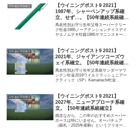
【ウイニングポスト9 2021】
50年連続系統確立
1987年、シャーペンアップ系確
立、せず…。【50年連続系統確
立】
馬名性別お守り生年父母スーパークリー
ク牡金1985ノーアテンションナイスデイ
ヤエノムテキ牡銀1985ヤマニンスキーツ
ルミスターアエロプラーヌ牡緑1985マル
ゼンスキーロマンギャルインターアニマ
ート牡緑1985マルゼンスキーヒダカセッ
【ウイニングポスト9 2021】
50年連続系統確立
ショング...
2021年、ジャイアンツコーズウ
ェイ系確立。【50年連続系統確
立】
馬名性別お守り生年父系統サンダーマウ
ンテン牡金2019ワイルドラッシュニアー
クティック（SP）Kamaitachi牡金
2019Blue Canariハンプトン（ST）アウト
オブアメリカ牡銀2019パイロプルピット
（SP）ボロブドゥール（ムル...
【ウイニングポスト9 2021】
50年連続系統確立
2027年、ニューアプローチ系確
立。【50年連続系統確立】
残念ながら、この年のおすすめスーパー
ホースは特にいません。オーバチュア
（銀札・2025年産駒）というフリオーソ
産駒がおり、貴重なST系統であるブライ
アンズタイム系の後継ではあるのです