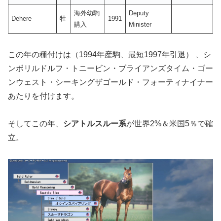
海外幼駒
Deputy
Dehere
牡
1991
購入
Minister
この年の種付けは（1994年産駒、最短1997年引退） 、シ
ンボリルドルフ・トニービン・ブライアンズタイム・ゴー
ンウェスト・シーキングザゴールド・フォーティナイナー
あたりを付けます。
そしてこの年、
シアトルスルー系
が世界2%＆米国5％で確
立。