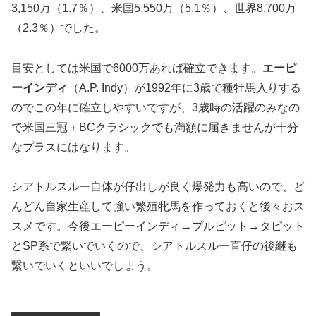
3,150万（1.7％）、米国5,550万（5.1％）、世界8,700万
（2.3％）でした。
目安としては米国で6000万あれば確立できます。
エーピ
ーインディ
（A.P. Indy）が1992年に3歳で種牡馬入りする
のでこの年に確立しやすいですが、3歳時の活躍のみなの
で米国三冠＋BCクラシックでも満額に届きませんが十分
なプラスにはなります。
シアトルスルー自体が仔出しが良く爆発力も高いので、ど
んどん自家生産して強い繁殖牝馬を作っておくと後々おス
スメです。今後エーピーインディ→プルピット→タピット
とSP系で繋いでいくので、シアトルスルー直仔の後継も
繋いでいくといいでしょう。