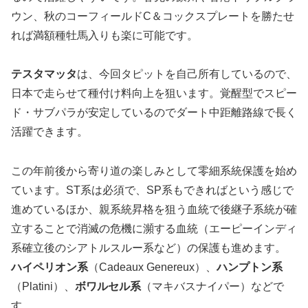
ウン、秋のコーフィールドC＆コックスプレートを勝たせ
れば満額種牡馬入りも楽に可能です。
テスタマッタ
は、今回タピットを自己所有しているので、
日本で走らせて種付け料向上を狙います。覚醒型でスピー
ド・サブパラが安定しているのでダート中距離路線で長く
活躍できます。
この年前後から寄り道の楽しみとして零細系統保護を始め
ています。ST系は必須で、SP系もできればという感じで
進めているほか、親系統昇格を狙う血統で後継子系統が確
立することで消滅の危機に瀕する血統（エーピーインディ
系確立後のシアトルスルー系など）の保護も進めます。
ハイペリオン系
（Cadeaux Genereux）、
ハンプトン系
（Platini）、
ボワルセル系
（マキバスナイパー）などで
す。