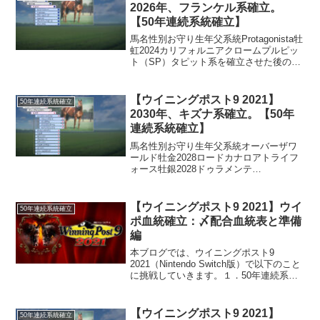
2026年、フランケル系確立。
【50年連続系統確立】
馬名性別お守り生年父系統Protagonista牡
虹2024カリフォルニアクロームプルピッ
ト（SP）タピット系を確立させた後のプ
ルピット系後継として、カリフォルニア
クローム産駒のProtagonistaがおススメで
す。軽く米国三冠が狙えます...
【ウイニングポスト9 2021】
50年連続系統確立
2030年、キズナ系確立。【50年
連続系統確立】
馬名性別お守り生年父系統オーバーザワ
ールド牡金2028ロードカナロアトライフ
ォース牡銀2028ドゥラメンテ
Meisterschale牡銀2028ノヴェリストブラ
ンドフォード系（ST）マイスターシャー
レは貴重なST系なので、自己所有し欧州
【ウイニングポスト9 2021】ウイ
50年連続系統確立
で走...
ポ血統確立：〆配合血統表と準備
編
本ブログでは、ウイニングポスト9
2021（Nintendo Switch版）で以下のこと
に挑戦していきます。１．50年連続系統
確立２．3名牝系確立 ３．ウイポ血統
（シンボリルドルフ→トウカイテイオー
→サードステージ→ウインドバレー→ラ
【ウイニングポスト9 2021】
50年連続系統確立