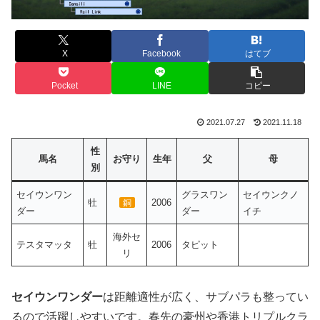
X
Facebook
はてブ
Pocket
LINE
コピー
2021.07.27
2021.11.18
性
馬名
お守り
生年
父
母
別
セイウンワン
グラスワン
セイウンクノ
牡
2006
銅
ダー
ダー
イチ
海外セ
テスタマッタ
牡
2006
タピット
リ
セイウンワンダー
は距離適性が広く、サブパラも整ってい
るので活躍しやすいです。春先の豪州や香港トリプルクラ