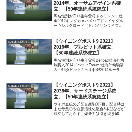
スト...
2014年、オーサムアゲイン系確
立。【50年連続系統確立】
馬名性別お守り生年父母ドゥラメンテ牡
金2012キングカメハメハアドマイヤグル
ーヴシルクロード（ドバイサンライズ
12）牝自家生産2012Awesome Againドバ
イサンライズ2021年に9歳の若さでこの世
を去ったドゥラメンテがデビューしま...
【ウイニングポスト9 2021】
50年連続系統確立
2016年、プルピット系確立。
【50年連続系統確立】
馬名性別お守り生年父母Benbatl牡海外幼
駒購入2014ドバウィTapwrit牡海外幼駒購
入2014タピットキセキ牡銀2014ルーラー
シップブリッツフィナーレこの年は2頭の
海外幼駒を所有してみました。ドバウィ
産駒のベンバトルはある程度満額...
【ウイニングポスト9 2021】
50年連続系統確立
2036年、サードステージ系確
立。【50年連続系統確立】
ウイポ血統の〆配合産駒3頭目。配合時は
まだ母父〇や血脈活性化配合8本型などが
成立しておらず、爆発力は引き続き50前
半。この年ようやく待望の超大物誕生
も、蓋を開けてみれば（能力開示チケッ
ト使ってみれば）スピードEというゴミ