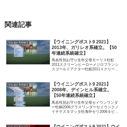
関連記事
【ウイニングポスト9 2021】
50年連続系統確立
2013年、ガリレオ系確立。【50
年連続系統確立】
馬名性別お守り生年父母モーリス牡虹
2011スクリーンヒーローメジロフランシ
スゴールドアクター牡銀2011スクリーン
ヒーローヘイロンシンスクリーンヒーロ
ーの重要な産駒2頭がデビューします。モ
ーリスは子系統確立させ、スクリーンヒ
【ウイニングポスト9 2021】
50年連続系統確立
ーローの親昇格を...
2008年、デインヒル系確立。
【50年連続系統確立】
馬名性別お守り生年父母セイウンワンダ
ー牡銅2006グラスワンダーセイウンクノ
イチテスタマッタ牡海外セリ2006タピッ
トセイウンワンダーは距離適性が広く、
サブパラも整っているので活躍しやすい
です。春先の豪州や香港トリプルクラウ
【ウイニングポスト9 2021】ウイ