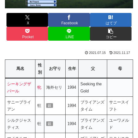
X
Facebook
はてブ
Pocket
LINE
コピー
2021.07.15
2021.11.17
性
馬名
お守り
生年
父
母
別
シーキングザ
Seeking the
牝
海外セリ
1994
パール
Gold
サニーブライ
ブライアンズ
サニースイ
牡
1994
銀
アン
タイム
フト
シルクジャス
ブライアンズ
ユーワメル
牡
1994
銀
ティス
タイム
ド