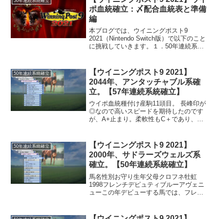
50年連続系統確立
ン、秋のコーフィ...
ポ血統確立：〆配合血統表と準備
編
本ブログでは、ウイニングポスト9
2021（Nintendo Switch版）で以下のこと
に挑戦していきます。１．50年連続系統
確立２．3名牝系確立 ３．ウイポ血統
（シンボリルドルフ→トウカイテイオー
→サードステージ→ウインドバレー→ラ
【ウイニングポスト9 2021】
50年連続系統確立
スト...
2044年、アンタッチャブル系確
立。【57年連続系統確立】
ウイポ血統種付け産駒11頭目。 長峰印が
◎なので高いスピードを期待したのです
が、A+止まり。柔軟性もC＋であり、オ
ンラインで活躍させるにはワンパンチ足
りない気もします。この年はウイポ血統3
兄弟（カウントダウン6歳・センシュウラ
【ウイニングポスト9 2021】
50年連続系統確立
ク5歳・ラスト...
2000年、サドラーズウェルズ系
確立。【50年連続系統確立】
馬名性別お守り生年父母クロフネ牡虹
1998フレンチデピュティブルーアヴェニ
ューこの年デビューする馬では、フレン
チデピュティ産駒のクロフネがいます。
年末にフレンチデピュティが輸入される
のでクロフネ2歳時は米国、3歳以降は国
【ウイニングポスト9 2021】