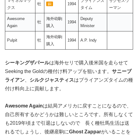
マイネルマッ
ブライアンズ
サクセスウ
牡
1994
銅
クス
タイム
ーマン
Awesome
海外幼駒
Deputy
牡
1994
Again
購入
Minister
海外幼駒
Pulpit
牡
1994
A.P. Indy
購入
シーキングザパール
は海外セリで購入後米国を走らせて
Seeking the Goldの種付け料アップを狙います。
サニーブ
ライアン
、
シルクジャスティス
はブライアンズタイムの種
付け料向上に貢献します。
Awesome Again
は結局アメリカに戻すことになるので、
自己所有するかどうかは難しいところです。所有しなくて
も2019年頃まで引退はしないので 長く種牡馬生活は送
れるでしょうし、後継産駒に
Ghost Zappar
がいることを