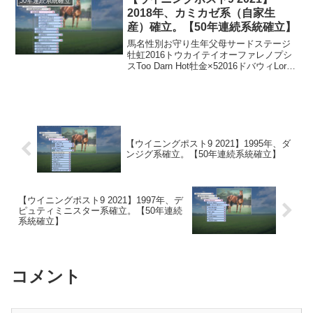
50年連続系統確立
内を走らせることにな...
2018年、カミカゼ系（自家生
産）確立。【50年連続系統確立】
馬名性別お守り生年父母サードステージ
牡虹2016トウカイテイオーファレノプシ
スToo Darn Hot牡金×52016ドバウィLord
North牡金×32016ドバウィLogician牡金
×32016FrankelSir Dragonet...
【ウイニングポスト9 2021】1995年、ダ
ンジグ系確立。【50年連続系統確立】
【ウイニングポスト9 2021】1997年、デ
ピュティミニスター系確立。【50年連続
系統確立】
コメント