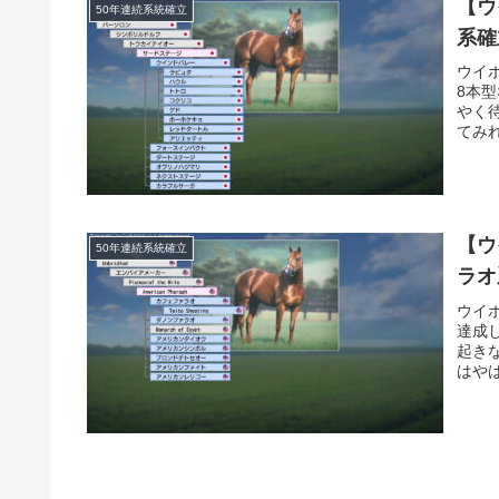
【ウ
50年連続系統確立
系確
ウイ
8本
やく
てみ
【ウ
50年連続系統確立
ラオ
ウイ
達成
起き
はや